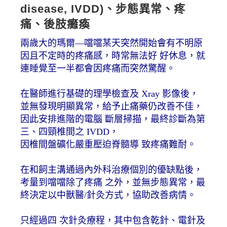
disease, IVDD)、步態異常、疼
痛、後肢癱瘓
兩歲大的瑪爾—噹噹某天突然開始會有不明原
因且不定時的疼痛感，時常無法好 好休息，就
連睡覺至一半都會因疼痛而突然驚醒。
在醫師進行基礎的理學檢查及 Xray 影像後，
並無發現明顯異常，給予止痛藥仍改善不佳，
因此安排進階的電腦 斷層掃描，最終診斷為第
三、四頸椎間之 IVDD，
因椎間盤礦化嚴重壓迫脊髓導 致疼痛難耐。
在和飼主溝通過內外科治療個別的優缺點後，
考量到噹噹除了疼痛 之外，並無步態異常，最
終決定以中獸醫/針灸方式，協助改善病情。
只經過四 次針灸療程，其中包含乾針、電針及